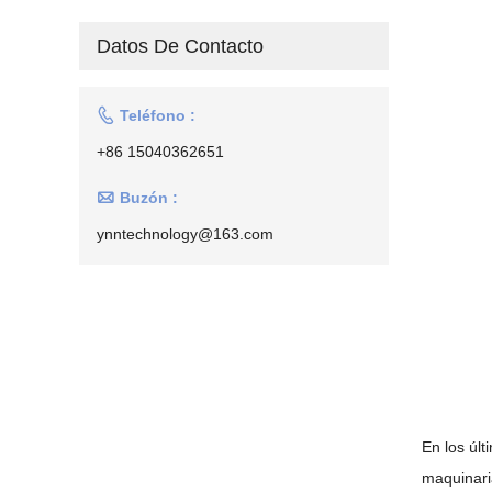
Datos De Contacto

Teléfono :
+86 15040362651

Buzón :
ynntechnology@163.com
En los úl
maquinari