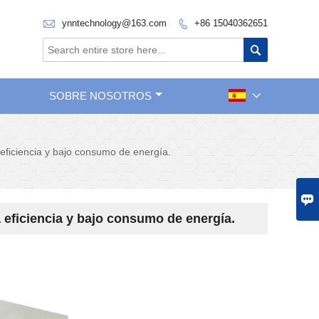

ynntechnology@163.com
+86 15040362651


SOBRE NOSOTROS

eficiencia y bajo consumo de energía.

 eficiencia y bajo consumo de energía.