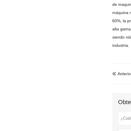
de maquin
máquina m
60%, la pr
alta gama
siendo rel
industria.
Anterio

Obte