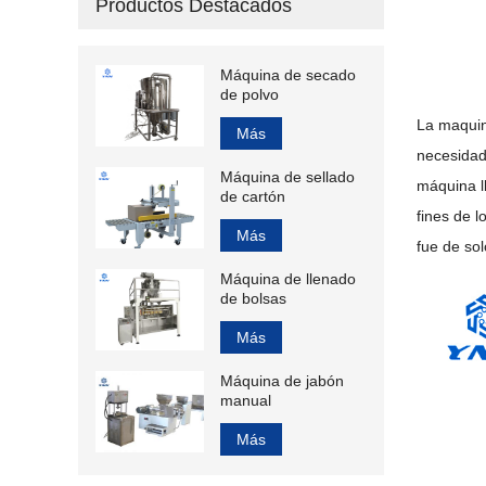
Productos Destacados
Máquina de secado
de polvo
La maquin
Más
necesidad
Máquina de sellado
máquina l
de cartón
fines de 
Más
fue de so
Máquina de llenado
de bolsas
Más
Máquina de jabón
manual
Más