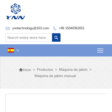

ynntechnology@163.com
+86 15040362651


Togg


>
Productos
>
Máquina de jabón
>
Inicio
Máquina de jabón manual