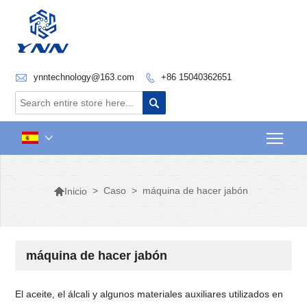

ynntechnology@163.com
+86 15040362651


Togg


>
Caso
>
máquina de hacer jabón
Inicio
máquina de hacer jabón
El aceite, el álcali y algunos materiales auxiliares utilizados en