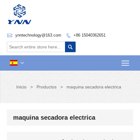

ynntechnology@163.com
+86 15040362651


Togg

Inicio
>
Productos
>
maquina secadora electrica
maquina secadora electrica