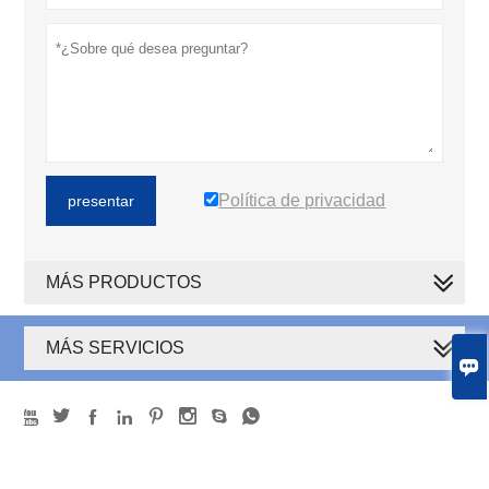
Política de privacidad
presentar
MÁS PRODUCTOS
MÁS SERVICIOS









Copyright de © Liaoning YNN Technology Co., Ltd